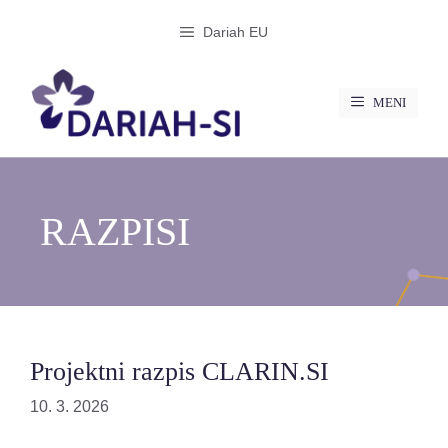
Preskoči
Dariah EU
na
vsebino
MENI
RAZPISI
Projektni razpis CLARIN.SI
10. 3. 2026