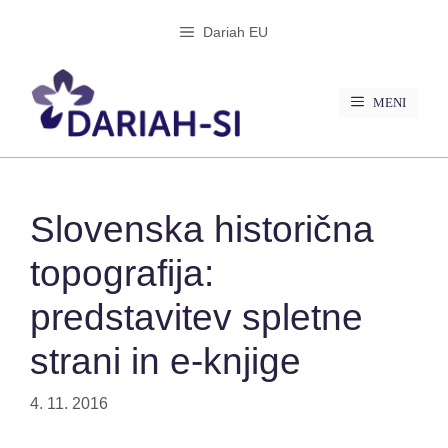
Preskoči
Dariah EU
na
vsebino
MENI
Slovenska historična
topografija:
predstavitev spletne
strani in e-knjige
4. 11. 2016