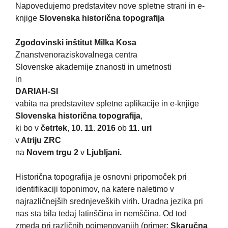
Napovedujemo predstavitev nove spletne strani in e-
knjige
Slovenska historična topografija
Zgodovinski inštitut Milka Kosa
Znanstvenoraziskovalnega centra
Slovenske akademije znanosti in umetnosti
in
DARIAH-SI
vabita na predstavitev spletne aplikacije in e-knjige
Slovenska historična topografija
,
ki bo v
četrtek
,
10. 11. 2016
ob
11. uri
v
Atriju ZRC
na
Novem trgu 2
v
Ljubljani
.
Historična topografija je osnovni pripomoček pri
identifikaciji toponimov, na katere naletimo v
najrazličnejših srednjeveških virih. Uradna jezika pri
nas sta bila tedaj latinščina in nemščina. Od tod
zmeda pri različnih poimenovanjih (primer:
Skaručna