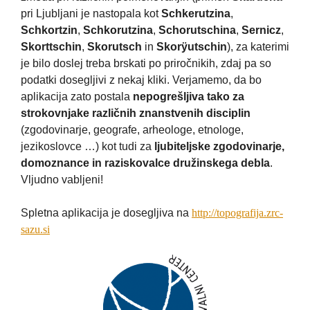
pri Ljubljani je nastopala kot
Schkerutzina
,
Schkortzin
,
Schkorutzina
,
Schorutschina
,
Sernicz
,
Skorttschin
,
Skorutsch
in
Skorÿutschin
), za katerimi
je bilo doslej treba brskati po priročnikih, zdaj pa so
podatki dosegljivi z nekaj kliki. Verjamemo, da bo
aplikacija zato postala
nepogrešljiva tako za
strokovnjake različnih znanstvenih disciplin
(zgodovinarje, geografe, arheologe, etnologe,
jezikoslovce …) kot tudi za
ljubiteljske zgodovinarje,
domoznance in raziskovalce družinskega debla
.
Vljudno vabljeni!
Spletna aplikacija je dosegljiva na
http://topografija.zrc-
sazu.si