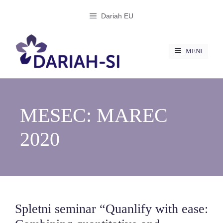
Preskoči
Dariah EU
na
vsebino
MENI
MESEC:
MAREC
2020
Spletni seminar “Quanlify with ease: